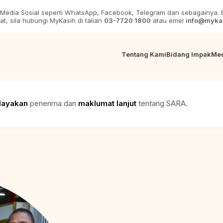
 Media Sosial seperti WhatsApp, Facebook, Telegram dan sebagainya. E
, sila hubungi MyKasih di talian
03-7720 1800
atau emel
info@myka
Tentang Kami
Bidang Impak
Me
elayakan
penerima dan
maklumat lanjut
tentang SARA.