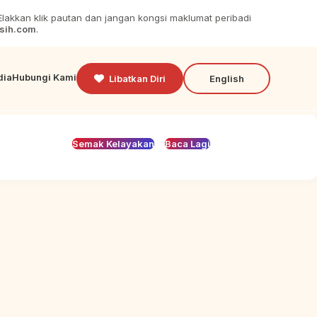
lakkan klik pautan dan jangan kongsi maklumat peribadi
sih.com
.
dia
Hubungi Kami
Libatkan Diri
English
Semak Kelayakan
Baca Lagi