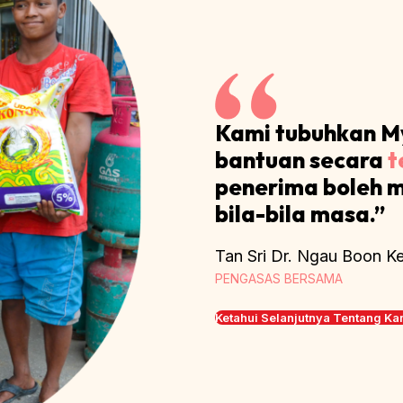
Kami tubuhkan M
bantuan secara
t
penerima boleh 
bila-bila masa.”
Tan Sri Dr. Ngau Boon Ke
PENGASAS BERSAMA
Ketahui Selanjutnya Tentang Ka