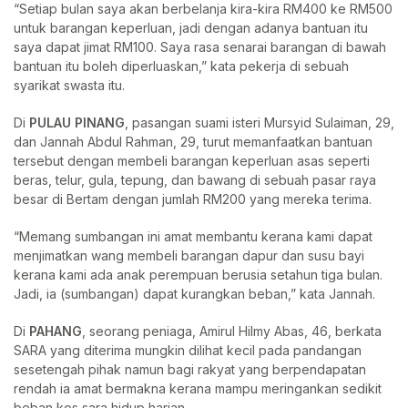
“Setiap bulan saya akan berbelanja kira-kira RM400 ke RM500
untuk barangan keperluan, jadi dengan adanya bantuan itu
saya dapat jimat RM100. Saya rasa senarai barangan di bawah
bantuan itu boleh diperluaskan,” kata pekerja di sebuah
syarikat swasta itu.
Di
PULAU PINANG
, pasangan suami isteri Mursyid Sulaiman, 29,
dan Jannah Abdul Rahman, 29, turut memanfaatkan bantuan
tersebut dengan membeli barangan keperluan asas seperti
beras, telur, gula, tepung, dan bawang di sebuah pasar raya
besar di Bertam dengan jumlah RM200 yang mereka terima.
“Memang sumbangan ini amat membantu kerana kami dapat
menjimatkan wang membeli barangan dapur dan susu bayi
kerana kami ada anak perempuan berusia setahun tiga bulan.
Jadi, ia (sumbangan) dapat kurangkan beban,” kata Jannah.
Di
PAHANG
, seorang peniaga, Amirul Hilmy Abas, 46, berkata
SARA yang diterima mungkin dilihat kecil pada pandangan
sesetengah pihak namun bagi rakyat yang berpendapatan
rendah ia amat bermakna kerana mampu meringankan sedikit
beban kos sara hidup harian.