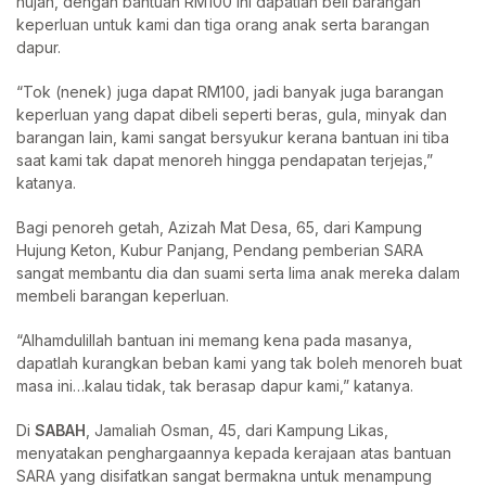
hujan, dengan bantuan RM100 ini dapatlah beli barangan
keperluan untuk kami dan tiga orang anak serta barangan
dapur.
“Tok (nenek) juga dapat RM100, jadi banyak juga barangan
keperluan yang dapat dibeli seperti beras, gula, minyak dan
barangan lain, kami sangat bersyukur kerana bantuan ini tiba
saat kami tak dapat menoreh hingga pendapatan terjejas,”
katanya.
Bagi penoreh getah, Azizah Mat Desa, 65, dari Kampung
Hujung Keton, Kubur Panjang, Pendang pemberian SARA
sangat membantu dia dan suami serta lima anak mereka dalam
membeli barangan keperluan.
“Alhamdulillah bantuan ini memang kena pada masanya,
dapatlah kurangkan beban kami yang tak boleh menoreh buat
masa ini…kalau tidak, tak berasap dapur kami,” katanya.
Di
SABAH
, Jamaliah Osman, 45, dari Kampung Likas,
menyatakan penghargaannya kepada kerajaan atas bantuan
SARA yang disifatkan sangat bermakna untuk menampung