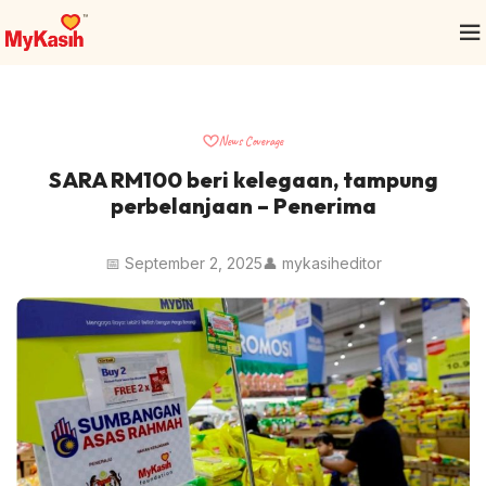
News Coverage
SARA RM100 beri kelegaan, tampung
perbelanjaan – Penerima
📅 September 2, 2025
👤 mykasiheditor